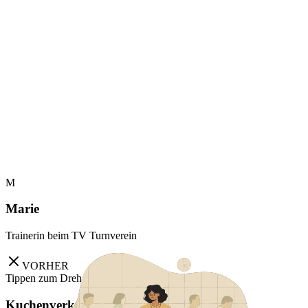
Tippen zum Drehen
Transparent. Einfach. Kostenlos.
Mit Fundyour.club ist alles online. Jason lädt ein Produkt hoch, teilt
den Link – und die Sponsoren finanzieren direkt. Keine Anträge,
keine Belege, keine schlaflosen Nächte.
Produkt in 2 Minuten erstellen
Automatische Abrechnung
Geld fliesst direkt an den Verein
M
Marie
Trainerin beim TV Turnverein
VORHER
Tippen zum Drehen
Kuchenverkauf, den niemand will