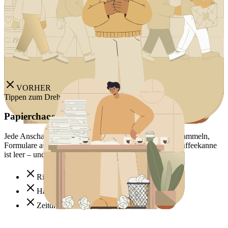
Mehr Spenden durch Transparenz
J
Jason
Kassier beim FC Sportverein
VORHER
Tippen zum Drehen
Papierchaos und endlose Bürokratie
Jede Anschaffung bedeutet Anträge schreiben, Belege sammeln,
Formulare ausfüllen. Der Schreibtisch quillt über, die Kaffeekanne
ist leer – und der Ball ist immer noch nicht finanziert.
Riesige Excel-Listen
Handgeschriebene Spendebescheinigungen
Zeitdruck durch Deadlines
NACHHER