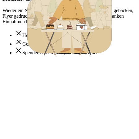
Wieder ein Samstag am Vereinsstand. Marie hat Kuchen gebacken,
Flyer gedruckt – aber die Leute laufen vorbei. Für 50 Franken
Einnahmen hat sie 10 Stunden investiert.
Hoher Zeitaufwand für wenig Ertrag
Geringe Einnahmen
Spender wissen nicht, wofür sie zahlen.
NACHHER
Tippen zum Drehen
Finanzierung, die zu dir kommt
Jetzt sitzt Marie entspannt zu Hause – und ihr Handy vibriert:
"Jemand hat einen Ball finanziert!" Die neuen Gymnastikmatten
sind in einer Woche voll finanziert. Ganz ohne Kuchenstand.
Mehr Zeit fürs Training
Höhere Beträge möglich
Mehr Spenden durch Transparenz