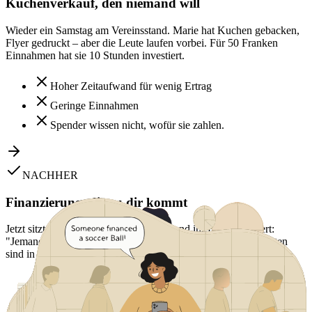
Kuchenverkauf, den niemand will
Wieder ein Samstag am Vereinsstand. Marie hat Kuchen gebacken,
Flyer gedruckt – aber die Leute laufen vorbei. Für 50 Franken
Einnahmen hat sie 10 Stunden investiert.
Hoher Zeitaufwand für wenig Ertrag
Geringe Einnahmen
Spender wissen nicht, wofür sie zahlen.
NACHHER
Finanzierung, die zu dir kommt
Jetzt sitzt Marie entspannt zu Hause – und ihr Handy vibriert:
"Jemand hat einen Ball finanziert!" Die neuen Gymnastikmatten
sind in einer Woche voll finanziert. Ganz ohne Kuchenstand.
Mehr Zeit fürs Training
Höhere Beträge möglich